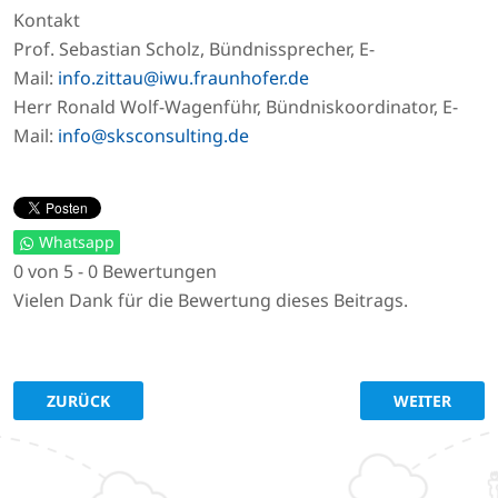
Kontakt
Prof. Sebastian Scholz, Bündnissprecher, E-
Mail:
info.zittau@iwu.fraunhofer.de
Herr Ronald Wolf-Wagenführ, Bündniskoordinator, E-
Mail:
info@sksconsulting.de
Whatsapp
0 von 5 - 0 Bewertungen
Vielen Dank für die Bewertung dieses Beitrags.
VORHERIGER BEITRAG: PROJEKTABSCHLUSS
NÄCHSTER BE
ZURÜCK
WEITER