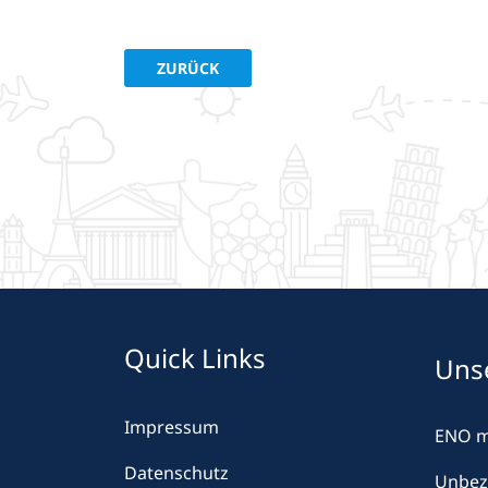
VORHERIGER BEITRAG: DIE KREATIVABTEIL
ZURÜCK
Quick Links
Uns
Impressum
ENO 
Datenschutz
Unbez