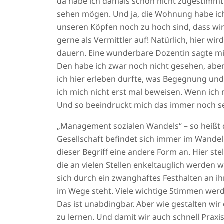
da habe ich damals schon nicht zugestimmt un
sehen mögen. Und ja, die Wohnung habe ich 
unseren Köpfen noch zu hoch sind, dass wir 
gerne als Vermittler auf! Natürlich, hier w
dauern. Eine wunderbare Dozentin sagte mir
Den habe ich zwar noch nicht gesehen, aber fa
ich hier erleben durfte, was Begegnung u
ich mich nicht erst mal beweisen. Wenn ich
Und so beeindruckt mich das immer noch seh
„Management sozialen Wandels“ – so heißt d
Gesellschaft befindet sich immer im Wandel u
dieser Begriff eine andere Form an. Hier ste
die an vielen Stellen enkeltauglich werden w
sich durch ein zwanghaftes Festhalten an i
im Wege steht. Viele wichtige Stimmen wer
Das ist unabdingbar. Aber wie gestalten wi
zu lernen. Und damit wir auch schnell Prax