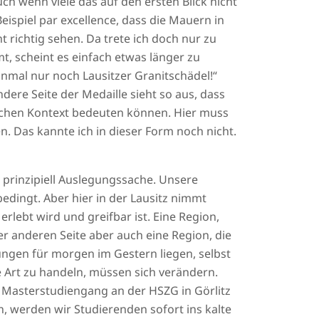
ch wenn viele das auf den ersten Blick nicht
spiel par excellence, dass die Mauern in
 richtig sehen. Da trete ich doch nur zu
t, scheint es einfach etwas länger zu
inmal nur noch Lausitzer Granitschädel!“
ndere Seite der Medaille sieht so aus, dass
ichen Kontext bedeuten können. Hier muss
. Das kannte ich in dieser Form noch nicht.
 prinzipiell Auslegungssache. Unsere
bedingt. Aber hier in der Lausitz nimmt
erlebt wird und greifbar ist. Eine Region,
der anderen Seite aber auch eine Region, die
ungen für morgen im Gestern liegen, selbst
 Art zu handeln, müssen sich verändern.
m Masterstudiengang an der HSZG in Görlitz
, werden wir Studierenden sofort ins kalte