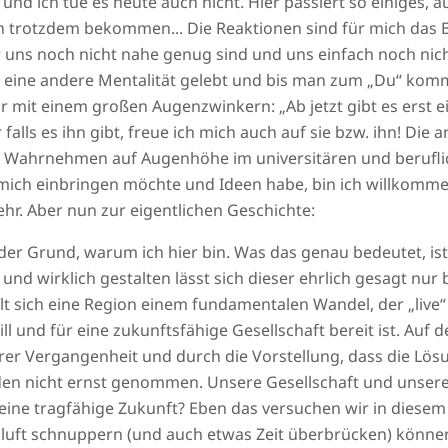
d ich tue es heute auch nicht. Hier passiert so einiges, au
trotzdem bekommen... Die Reaktionen sind für mich das Bei
uns noch nicht nahe genug sind und uns einfach noch nicht
ird eine andere Mentalität gelebt und bis man zum „Du“ komm
 mit einem großen Augenzwinkern: „Ab jetzt gibt es erst e
lls es ihn gibt, freue ich mich auch auf sie bzw. ihn! Die a
nd Wahrnehmen auf Augenhöhe im universitären und berufl
 mich einbringen möchte und Ideen habe, bin ich willkommen
r. Aber nun zur eigentlichen Geschichte:
er Grund, warum ich hier bin. Was das genau bedeutet, ist
nd wirklich gestalten lässt sich dieser ehrlich gesagt nur 
llt sich eine Region einem fundamentalen Wandel, der „live“ 
ill und für eine zukunftsfähige Gesellschaft bereit ist. Auf 
hrer Vergangenheit und durch die Vorstellung, dass die Lös
den nicht ernst genommen. Unsere Gesellschaft und unsere
r eine tragfähige Zukunft? Eben das versuchen wir in diese
isluft schnuppern (und auch etwas Zeit überbrücken) können