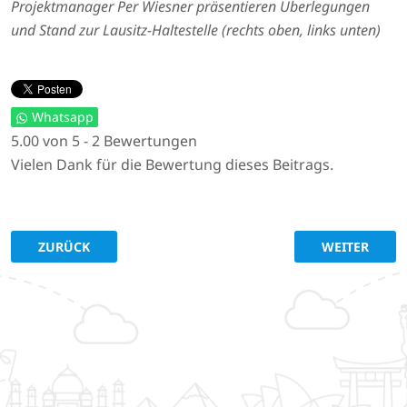
Projektmanager Per Wiesner präsentieren Überlegungen
und Stand zur Lausitz-Haltestelle (rechts oben, links unten)
Whatsapp
5.00 von 5 - 2 Bewertungen
Vielen Dank für die Bewertung dieses Beitrags.
VORHERIGER BEITRAG: AUFGABEN FÜR DIE 1. INNOVATION
NÄCHSTER BE
ZURÜCK
WEITER