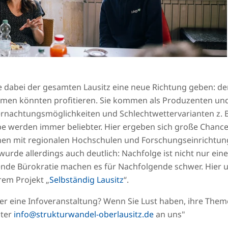
e dabei der gesamten Lausitz eine neue Richtung geben: d
men könnten profitieren. Sie kommen als Produzenten und D
nachtungsmöglichkeiten und Schlechtwettervarianten z. B. 
erden immer beliebter. Hier ergeben sich große Chancen f
nen mit regionalen Hochschulen und Forschungseinrichtun
rde allerdings auch deutlich: Nachfolge ist nicht nur ein
nde Bürokratie machen es für Nachfolgende schwer. Hier u
em Projekt „
Selbständig Lausitz
“.
der eine Infoveranstaltung? Wenn Sie Lust haben, ihre Th
nter
info@strukturwandel-oberlausitz.de
an uns"