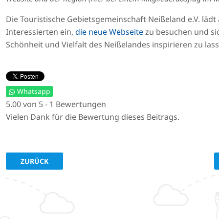
Die Touristische Gebietsgemeinschaft Neißeland e.V. lädt 
Interessierten ein,
die neue Webseite
zu besuchen und si
Schönheit und Vielfalt des Neißelandes inspirieren zu las
Whatsapp
5.00 von 5 - 1 Bewertungen
Vielen Dank für die Bewertung dieses Beitrags.
VORHERIGER BEITRAG: "GRENZRAUM" - EIN BUCH ÜBER UN
ZURÜCK