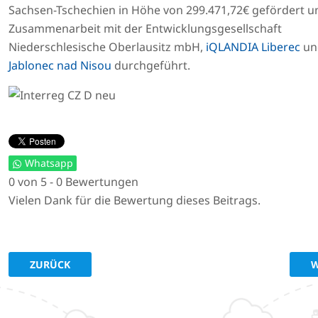
Sachsen-Tschechien in Höhe von 299.471,72€ gefördert u
Zusammenarbeit mit der Entwicklungsgesellschaft
Niederschlesische Oberlausitz mbH,
iQLANDIA Liberec
u
Jablonec nad Nisou
durchgeführt.
Whatsapp
0 von 5 - 0 Bewertungen
Vielen Dank für die Bewertung dieses Beitrags.
VORHERIGER BEITRAG: PFLEGEPLUS: WAS MITARBEITERBIN
N
ZURÜCK
W