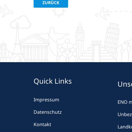
VORHERIGER BEITRAG: FUTURECAREER
ZURÜCK
Quick Links
Uns
Impressum
ENO 
Datenschutz
Unbez
Kontakt
Landkr