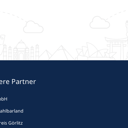
ere Partner
mbH
ahlbarland
eis Görlitz