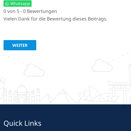
Whatsapp
0 von 5 - 0 Bewertungen
Vielen Dank für die Bewertung dieses Beitrags.
NÄCHSTER BEITRAG: LAUSITZ CAFÉ ZU DEN GROSSEN ZUK
WEITER
Quick Links